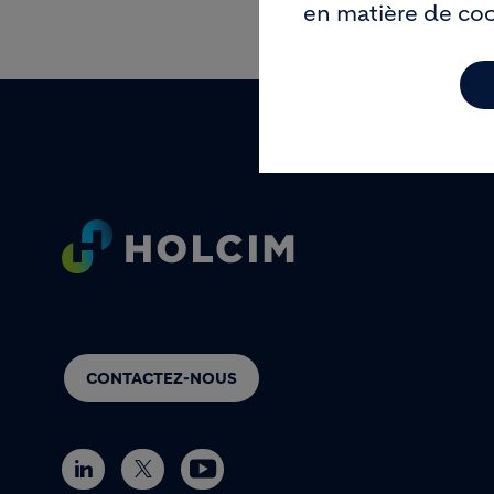
en matière de co
Footer
CONTACTEZ-NOUS