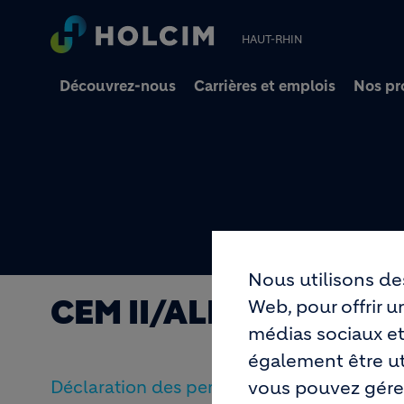
HAUT-RHIN
Découvrez-nous
Carrières et emplois
Nos pr
Nous utilisons de
CEM II/ALL42.5 N CE
Web, pour offrir 
médias sociaux et
également être uti
vous pouvez gérer
Déclaration des performances