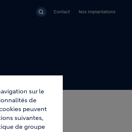
pal
Contact
Nos implantations
avigation sur le
ionnalités de
s cookies peuvent
tions suivantes,
itique de groupe