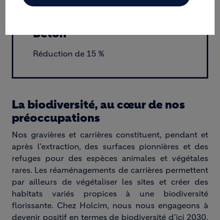
Béton
Réduction de 15 %
La biodiversité, au cœur de nos
préoccupations
Nos gravières et carrières constituent, pendant et
après l'extraction, des surfaces pionnières et des
refuges pour des espèces animales et végétales
rares. Les réaménagements de carrières permettent
par ailleurs de végétaliser les sites et créer des
habitats variés propices à une biodiversité
florissante. Chez Holcim, nous nous engageons à
devenir positif en termes de biodiversité d’ici 2030.