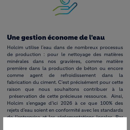
Une gestion économe de l’eau
Holcim utilise l'eau dans de nombreux processus
de production : pour le nettoyage des matières
minérales dans nos gravières, comme matière
première dans la production de béton ou encore
comme agent de refroidissement dans la
fabrication du ciment. C'est précisément pour cette
raison que nous souhaitons contribuer à la
préservation de cette précieuse ressource. Ainsi,
Holcim s’engage d’ici 2026 à ce que 100% des
rejets d’eau soient en conformité avec les standards
de l’entreprise et les réglementations locales. Par
ailleurs nous avons également un objectif de