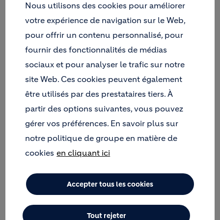
réduction des prélèvements d’eau par branche
Nous utilisons des cookies pour améliorer
d’activité à horizon 2030 (objectifs fixés par rapport
votre expérience de navigation sur le Web,
aux prélèvements de 2018) :
pour offrir un contenu personnalisé, pour
fournir des fonctionnalités de médias
sociaux et pour analyser le trafic sur notre
Ciment
site Web. Ces cookies peuvent également
être utilisés par des prestataires tiers. À
Réduction de 33 %
partir des options suivantes, vous pouvez
gérer vos préférences. En savoir plus sur
notre politique de groupe en matière de
cookies
en cliquant ici
Granulat
Accepter tous les cookies
Réduction de 20 %
Tout rejeter