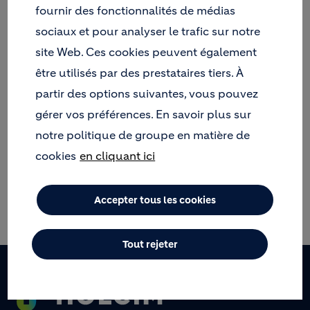
fournir des fonctionnalités de médias
ses différents sites, des granulats d'origine
alluvionnaire, matière première indispensable à la
sociaux et pour analyser le trafic sur notre
construction des ouvrages du bâtiment et des
site Web. Ces cookies peuvent également
travaux publics.
être utilisés par des prestataires tiers. À
La situation géographique du périmètre nous
partir des options suivantes, vous pouvez
permet d’exploiter les alluvions silico-calcaires du
Rhin, d’excellente qualité.
gérer vos préférences. En savoir plus sur
Fortement enracinées dans nos régions, nos
notre politique de groupe en matière de
équipes commerciales, techniques et logistiques
cookies
en cliquant ici
sont disponibles pour vous fournir l'assistance
souhaitée pour vos projets et vous aident à trouver
les solutions les mieux adaptées à vos chantiers.
Accepter tous les cookies
Tout rejeter
Footer