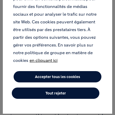
ALLEMAGNE SONT LES
fournir des fonctionnalités de médias
LAURÉATS DES GLOBAL
sociaux et pour analyser le trafic sur notre
HOLCIM AWARDS 2012.
site Web. Ces cookies peuvent également
Ces projets de construction durable ont été
être utilisés par des prestataires tiers. À
sélectionnés parmi 15 finalistes par un jury
partir des options suivantes, vous pouvez
d’experts indépendants présidé par l’architecte
gérer vos préférences. En savoir plus sur
mexicain Enrique Norten. Sélectionnés sur plus de
notre politique de groupe en matière de
6'000 candidatures émanant de 146 pays, les
finalistes étaient les projets gagnants des Holcim
cookies
en cliquant ici
Awards régionaux issus du troisième cycle de ce
concours doté de 2 millions de $.
Accepter tous les cookies
Global Holcim Awards Gold : une école du Burkina
Faso qui concilie développement local,
climatisation passive et esthétique
Tout rejeter
Le 1er prix de 200 000 $ récompense un projet
d’école secondaire au Burkina Faso intégrant des