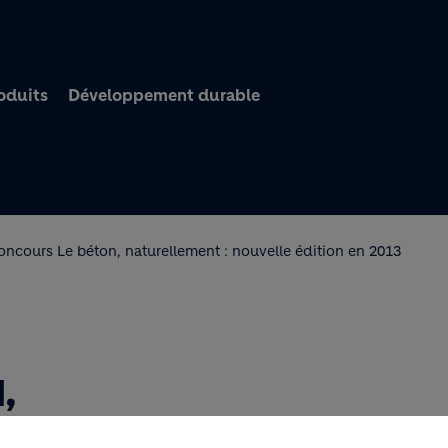
Aller au contenu princi
oduits
Développement durable
oncours Le béton, naturellement : nouvelle édition en 2013
,
OUVELLE