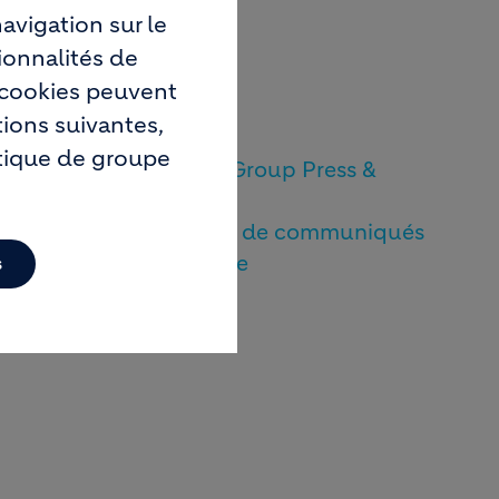
avigation sur le
ionnalités de
s cookies peuvent
tions suivantes,
itique de groupe
Holcim Group Press &
SE
Media
Archives de communiqués
de presse
s
DE