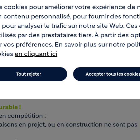
s cookies pour améliorer votre expérience de n
un contenu personnalisé, pour fournir des fonct
 pour analyser le trafic sur notre site Web. Ce
lisés par des prestataires tiers. À partir des op
ERNIER, LES PROPRIÉTAIRES
 vos préférences. En savoir plus sur notre pol
okies
en cliquant ici
NSCRIRE LEUR MAISON BAS
NCOURS LE BÉTON,
Tout rejeter
Accepter tous les cookie
ENTER DE GAGNER UN PRIX 
rable !
en compétition :
maisons en projet, ou en construction ne sont pas