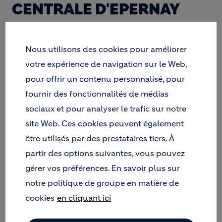
CENTRALE D'EPERNAY
Nous utilisons des cookies pour améliorer
HOLCIM BÉTONS (FRANCE) -
votre expérience de navigation sur le Web,
RÉGION EST A INAUGURÉ LE
pour offrir un contenu personnalisé, pour
16 SEPTEMBRE 2010 SA
fournir des fonctionnalités de médias
sociaux et pour analyser le trafic sur notre
NOUVELLE INSTALLATION
site Web. Ces cookies peuvent également
INDUSTRIELLE DE
être utilisés par des prestataires tiers. À
PRODUCTION DE BÉTON
partir des options suivantes, vous pouvez
PRÊT À L'EMPLOI DU QUAI DE
gérer vos préférences. En savoir plus sur
LA MARNE À EPERNAY.
notre politique de groupe en matière de
Cet investissement de l'ordre de 2,2 M€, mis en
cookies
en cliquant ici
service en mai 2010, va permettre de doubler la
cadence de production et ainsi améliorer le service