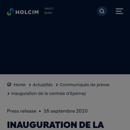
Aller au contenu princi
HAUT-
RHIN
Home
Actualités
Communiqués de presse
Inauguration de la centrale d'Epernay
Press release
16 septembre 2010
INAUGURATION DE LA