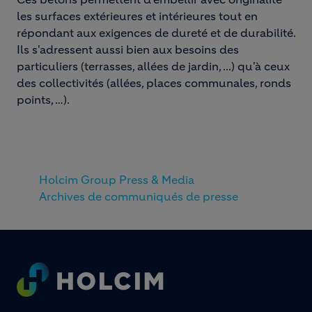
les surfaces extérieures et intérieures tout en
répondant aux exigences de dureté et de durabilité.
Ils s'adressent aussi bien aux besoins des
particuliers (terrasses, allées de jardin, ...) qu'à ceux
des collectivités (allées, places communales, ronds
points, …).
Holcim Group Press & Media
Archives de communiqués de presse
Footer