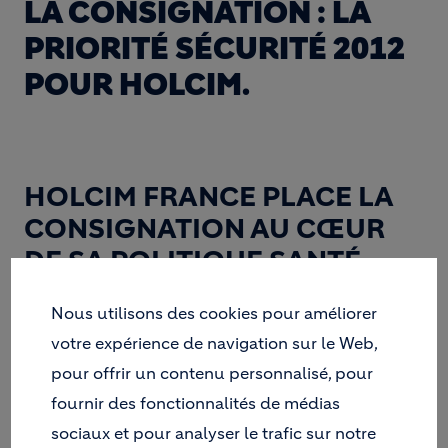
LA CONSIGNATION : LA
PRIORITÉ SÉCURITÉ 2012
POUR HOLCIM.
HOLCIM FRANCE PLACE LA
CONSIGNATION AU CŒUR
DE SA POLITIQUE SANTÉ
SÉCURITÉ POUR L’ANNÉE
Nous utilisons des cookies pour améliorer
2012. L’OBJECTIF DU
votre expérience de navigation sur le Web,
PRODUCTEUR DE
pour offrir un contenu personnalisé, pour
MATÉRIAUX DE
fournir des fonctionnalités de médias
CONSTRUCTION EST DE
sociaux et pour analyser le trafic sur notre