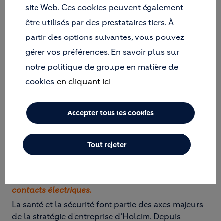
PROMOUVOIR LA VIGILANCE
site Web. Ces cookies peuvent également
PARTAGÉE ENTRE TOUS LES
être utilisés par des prestataires tiers. À
SALARIÉS ET LA
partir des options suivantes, vous pouvez
RESPONSABILITÉ DE TOUS,
gérer vos préférences. En savoir plus sur
POUR RÉDUIRE LES
notre politique de groupe en matière de
ACCIDENTS ET GARANTIR LA
cookies
en cliquant ici
MEILLEURE SÉCURITÉ DE
TOUS.
Accepter tous les cookies
La consignation
est une procédure de sécurité
planifiée qui interrompt lors de manipulation de
Tout rejeter
machine la source d’énergie. Cette procédure
protège les personnes de tout risque lié au
fonctionnement de ces équipements ou aux
contacts électriques.
La santé et la sécurité font partie des axes majeurs
de la stratégie d’entreprise d’Holcim. Depuis