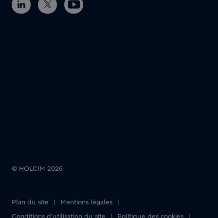
© HOLCIM 2026
Plan du site
Mentions légales
Footer bottom
Conditions d'utilisation du site
Politique des cookies