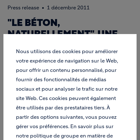
Press release
1 décembre 2011
"LE BÉTON,
NATURELLEMENT", UNE
CAMPAGNE ET UN GRAND
Nous utilisons des cookies pour améliorer
CONCOURS NATIONAL
votre expérience de navigation sur le Web,
QUI ENCOURAGENT LES
pour offrir un contenu personnalisé, pour
PARTICULIERS À
fournir des fonctionnalités de médias
CONSTRUIRE DURABLE.
sociaux et pour analyser le trafic sur notre
site Web. Ces cookies peuvent également
être utilisés par des prestataires tiers. À
partir des options suivantes, vous pouvez
LA CONSTRUCTION
gérer vos préférences. En savoir plus sur
DURABLE EST UN ENJEU
notre politique de groupe en matière de